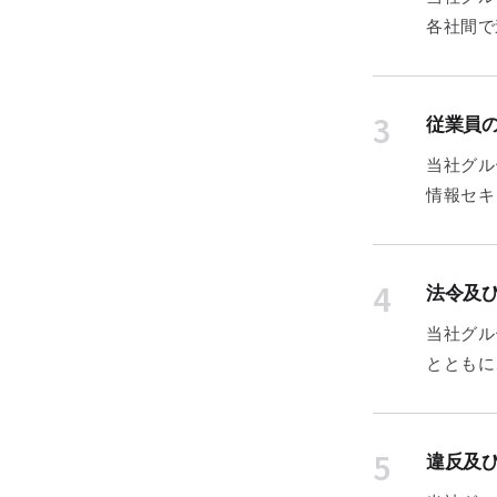
各社間で
3
従業員
当社グル
情報セキ
4
法令及
当社グル
とともに
5
違反及