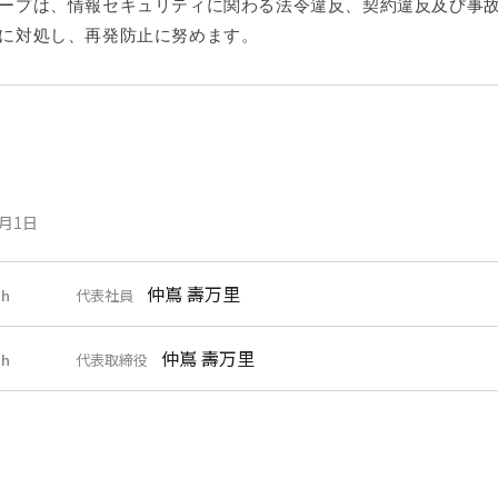
ープは、情報セキュリティに関わる法令違反、契約違反及び事
に対処し、再発防止に努めます。
4月1日
仲嶌 壽万里
h
代表社員
仲嶌 壽万里
h
代表取締役