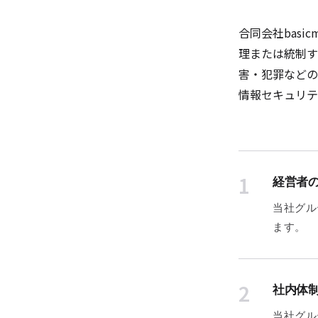
合同会社basi
理または統制す
害・犯罪などの
情報セキュリテ
1
経営者
当社グル
ます。
2
社内体
当社グル