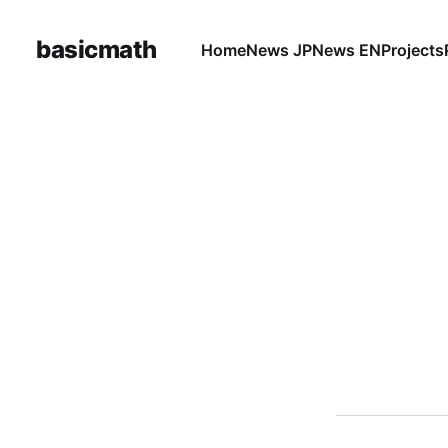
basicmath
Home
News JP
News EN
Projects